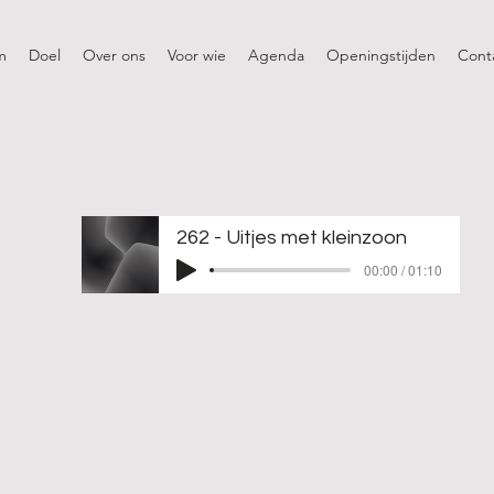
m
Doel
Over ons
Voor wie
Agenda
Openingstijden
Cont
262 - Uitjes met kleinzoon
00:00 / 01:10