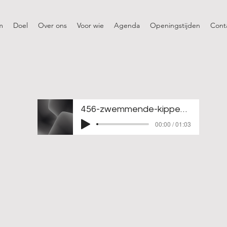
m
Doel
Over ons
Voor wie
Agenda
Openingstijden
Cont
456-zwemmende-kippen_1
00:00 / 01:03