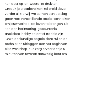
kan door op 'antwoord' te drukken. 
Ontdek je creatieve kant (of breid deze 
verder uit) terwijl we samen aan de slag 
gaan met verschillende textieltechnieken 
om jouw verhaal tot leven te brengen. Dit 
kan een herinnering, gebeurtenis, 
anekdote, hobby, talent of traditie zijn- 
 Onze deskundige begeleiders zullen de 
technieken uitleggen aan het begin van 
elke workshop, dus zorg ervoor dat je 5 
minuten van tevoren aanwezig bent om 
geen moment te missen en meteen erna 
aan de slag te gaan.
Al meer dan 600 verhalen zijn gedeeld en 
verbeeld voor dit kunstparticipatieproject. 
Jouw verhaal is ook waardevol en we 
hopen het graag in het labyrint te mogen 
verwerken!
En het beste van alles? Deelname is 
helemaal gratis! Wij zorgen voor alle…
Meer weergeven