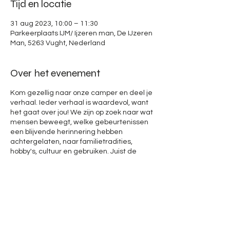
Tijd en locatie
31 aug 2023, 10:00 – 11:30
Parkeerplaats IJM/ Ijzeren man, De IJzeren
Man, 5263 Vught, Nederland
Over het evenement
Kom gezellig naar onze camper en deel je
verhaal. Ieder verhaal is waardevol, want
het gaat over jou! We zijn op zoek naar wat
mensen beweegt, welke gebeurtenissen
een blijvende herinnering hebben
achtergelaten, naar familietradities,
hobby's, cultuur en gebruiken. Juist de
verhalen van de mensen die ook soms
minder zichtbaar zijn, willen we ook
zichtbaar maken. We zijn benieuwd naar
wat de verschillen en de overeenkomsten
tussen mensen en wijken zijn. En wat ons
allen verbindt met elkaar.
Bij twijfel of jouw verhaal ertoe doet, is er
géén twijfel: we horen het graag!