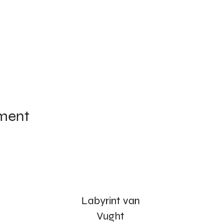
ement
Labyrint van
Vught