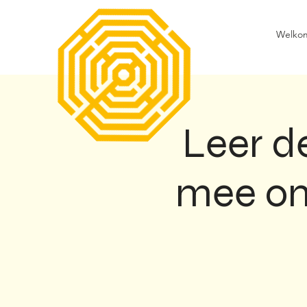
Welko
Leer d
mee om