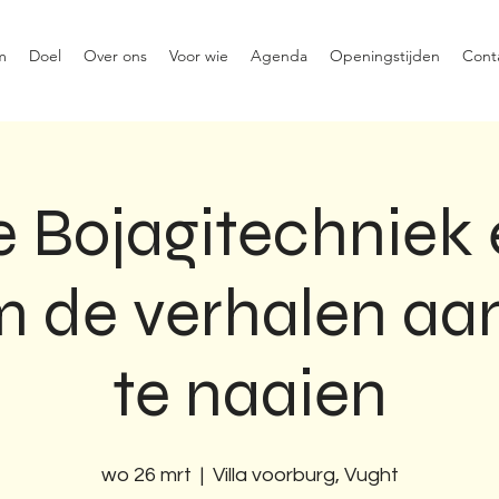
m
Doel
Over ons
Voor wie
Agenda
Openingstijden
Cont
e Bojagitechniek 
 de verhalen aan
te naaien
wo 26 mrt
  |  
Villa voorburg, Vught