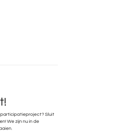
t!
participatieproject? Sluit 
! We zijn nu in de 
aaien.