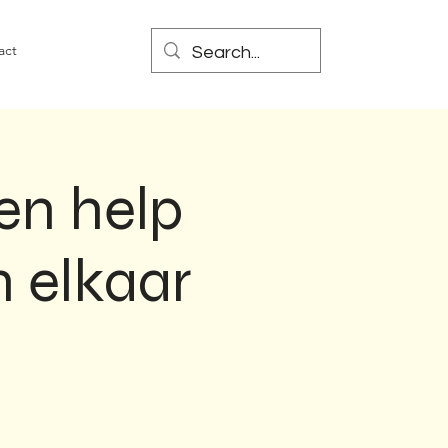
act
en help
 elkaar