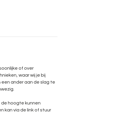
oonlijke of over 
ieken, waar wij je bij 
 een ander aan de slag te 
nwezig.
p de hoogte kunnen 
an via de link of stuur 