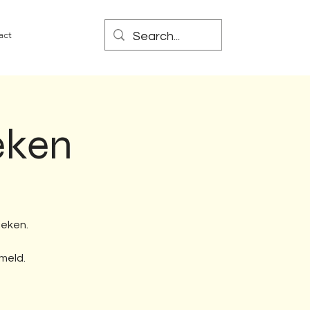
act
eken
ieken.