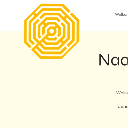
Welko
Naa
Wakke