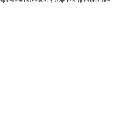
 bijeenkomsten aanwezig te zijn. Er zit geen limiet aan.