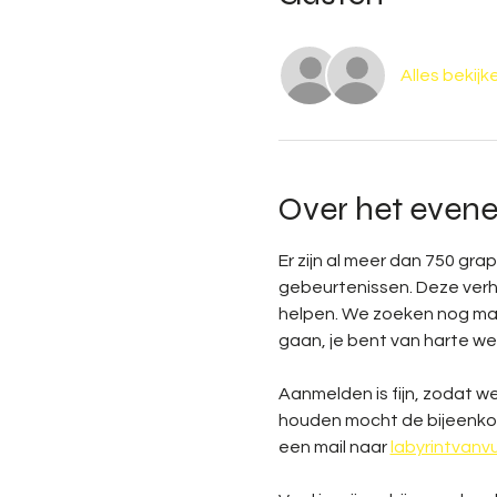
Alles bekijk
Over het even
Er zijn al meer dan 750 gra
gebeurtenissen. Deze verhal
helpen. We zoeken nog make
gaan, je bent van harte wel
Aanmelden is fijn, zodat 
houden mocht de bijeenkoms
een mail naar 
labyrintvan