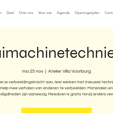
m
Doel
Over ons
Voor wie
Agenda
Openingstijden
Cont
imachinetechni
ma 25 nov
  |  
Atelier Villa Voorburg
r je verbeeldingskracht aan, leer werken met (nieuwe) techn
Help mee verhalen van anderen te verbeelden. Materialen en