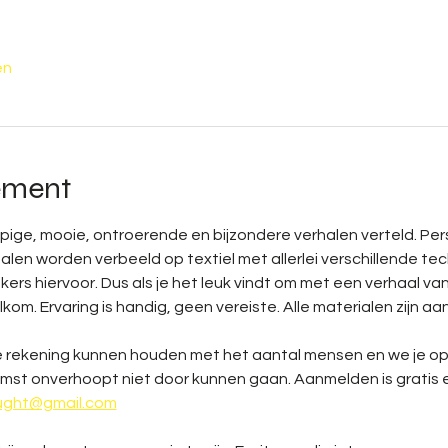
en
ement
ppige, mooie, ontroerende en bijzondere verhalen verteld. Pers
en worden verbeeld op textiel met allerlei verschillende techn
rs hiervoor. Dus als je het leuk vindt om met een verhaal van
kom. Ervaring is handig, geen vereiste. Alle materialen zijn aa
we rekening kunnen houden met het aantal mensen en we je o
t onverhoopt niet door kunnen gaan. Aanmelden is gratis en k
vught@gmail.com