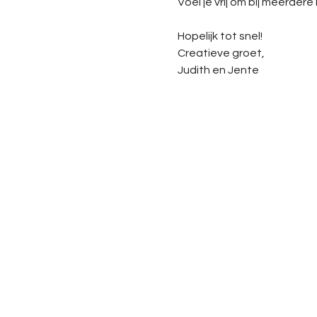
Voel je vrij om bij meerdere
Hopelijk tot snel!
Creatieve groet,
Judith en Jente