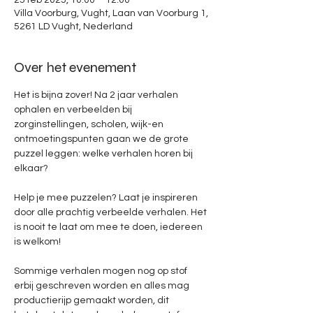
25 feb 2025, 10:00 – 12:00
Villa Voorburg, Vught, Laan van Voorburg 1,
5261 LD Vught, Nederland
Over het evenement
Het is bijna zover! Na 2 jaar verhalen 
ophalen en verbeelden bij 
zorginstellingen, scholen, wijk-en 
ontmoetingspunten gaan we de grote 
puzzel leggen: welke verhalen horen bij 
elkaar?
Help je mee puzzelen? Laat je inspireren 
door alle prachtig verbeelde verhalen. Het 
is nooit te laat om mee te doen, iedereen 
is welkom!
Sommige verhalen mogen nog op stof 
erbij geschreven worden en alles mag 
productierijp gemaakt worden, dit 