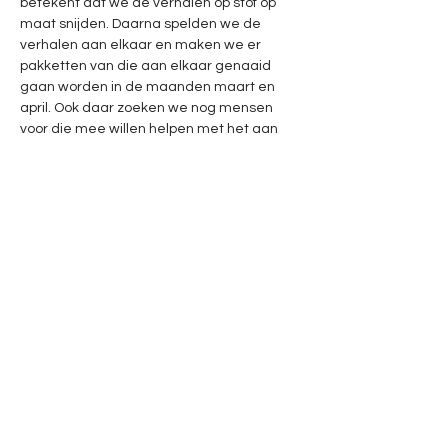
betekent dat we de verhalen op stof op 
maat snijden. Daarna spelden we de 
verhalen aan elkaar en maken we er 
pakketten van die aan elkaar genaaid 
gaan worden in de maanden maart en 
april. Ook daar zoeken we nog mensen 
voor die mee willen helpen met het aan 
elkaar naaien van alle verhalen. Voel je vrij 
en welkom om mee doen. Al ruim 1200 
mensen gingen je voor. 
Let op: het kan fris zijn in de villa, dus kleed 
je warm aan…
Meer weergeven
Deel dit evenement