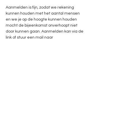
Aanmelden is fijn, zodat we rekening 
kunnen houden met het aantal mensen 
en we je op de hoogte kunnen houden 
mocht de bijeenkomst onverhoopt niet 
door kunnen gaan. Aanmelden kan via de 
link of stuur een mail naar 
labyrintvanvught@gmail.com
Voel je vrij om bij meerdere bijeenkomsten 
aanwezig te zijn. Er zit geen limiet aan. 
Hopelijk tot snel!
Creatieve groet, 
Judith en Jente
Deel dit evenement